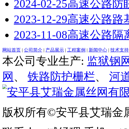
2024-02-25
高速公路防
2023-12-29
高速公路路
2023-11-08
高速公路隔
网站首页
|
公司简介
|
产品展示
|
工程案例
|
新闻中心
|
技术支持
本公司专业生产:
监狱钢
网
、
铁路防护栅栏
、
河
版权所有©安平县艾瑞金