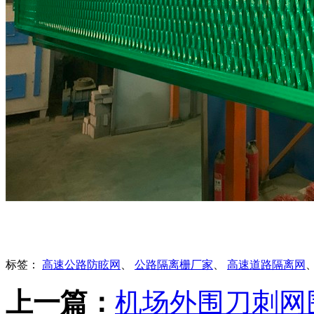
标签：
高速公路防眩网
、
公路隔离栅厂家
、
高速道路隔离网
上一篇：
机场外围刀刺网