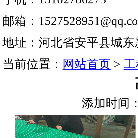
邮箱：1527528951@qq.c
地址：河北省安平县城东
当前位置：
网站首页
>
工
添加时间：2