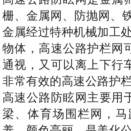
栅、金属网、防抛网、铁
金属经过特种机械加工处
物体，高速公路护栏网
通视，又可以离上下行
非常有效的高速公路护
高速公路防眩网主要用
梁、体育场围栏网，马
养、颜色亮丽，是美化