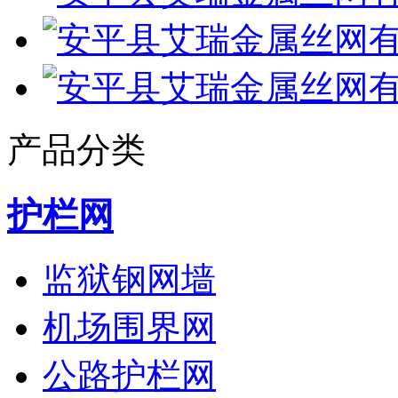
产品分类
护栏网
监狱钢网墙
机场围界网
公路护栏网