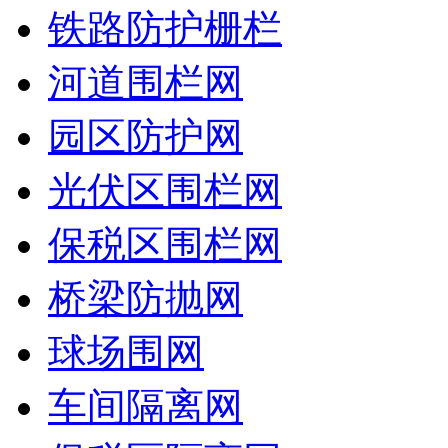
铁路防护栅栏
河道围栏网
园区防护网
光伏区围栏网
保税区围栏网
桥梁防抛网
球场围网
车间隔离网