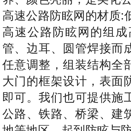
高速公路防眩网的材质:
高速公路防眩网的组成
管、边耳、圆管焊接而
任意调整，组装结构全
大门的框架设计，表面
即可。我们也可提供施
公路、铁路、桥梁、建
地等地区，起到防眩与