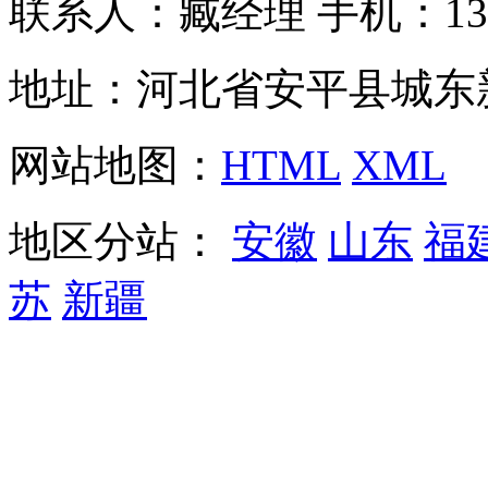
联系人：臧经理 手机：1310
地址：河北省安平县城东
网站地图：
HTML
XML
地区分站：
安徽
山东
福
苏
新疆