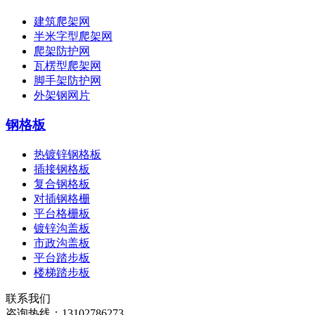
建筑爬架网
半米字型爬架网
爬架防护网
瓦楞型爬架网
脚手架防护网
外架钢网片
钢格板
热镀锌钢格板
插接钢格板
复合钢格板
对插钢格栅
平台格栅板
镀锌沟盖板
市政沟盖板
平台踏步板
楼梯踏步板
联系我们
咨询热线：
13102786273