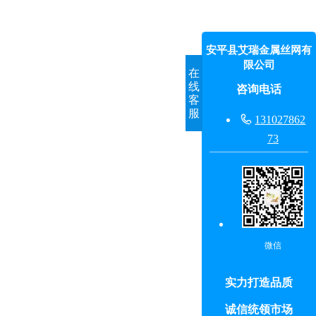
安平县艾瑞金属丝网有
限公司
在
线
咨询电话
客
服

131027862
73
微信
实力打造品质
诚信统领市场