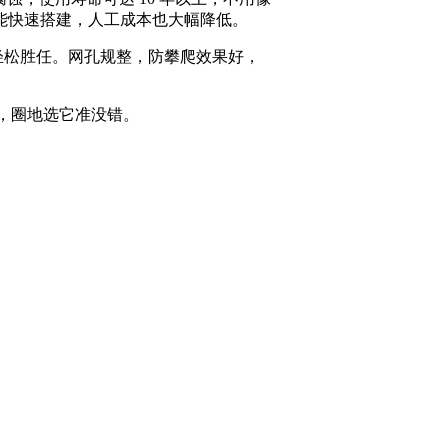
能快速搭建，人工成本也大幅降低。
轻松胜任。网孔规整，防攀爬效果好，
心，圈地选它准没错。