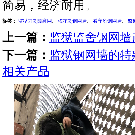
简易，经济耐用。
标签：
监狱刀刺隔离网
、
梅花刺钢网墙
、
看守所钢网墙
、
监
上一篇：
监狱监舍钢网墙
下一篇：
监狱钢网墙的特
相关产品