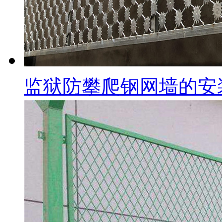
监狱防攀爬钢网墙的安