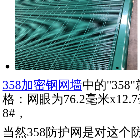
358加密钢网墙
中的"35
格：网眼为76.2毫米x12.
8#，
当然358防护网是对这