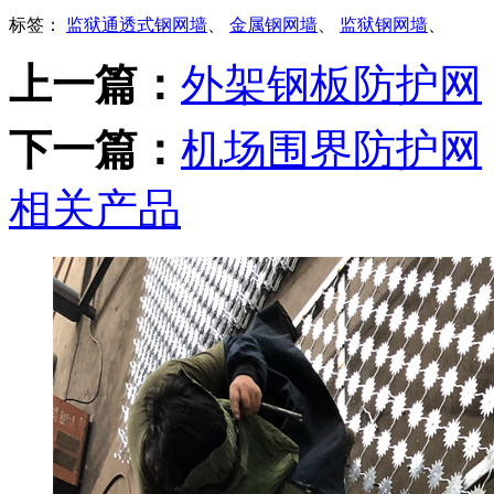
标签：
监狱通透式钢网墙
、
金属钢网墙
、
监狱钢网墙
、
上一篇：
外架钢板防护网
下一篇：
机场围界防护网
相关产品