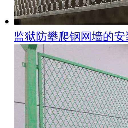
监狱防攀爬钢网墙的安