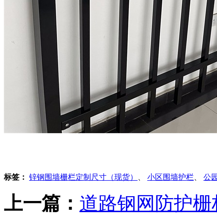
标签：
锌钢围墙栅栏定制尺寸（现货）
、
小区围墙护栏
、
公
上一篇：
道路钢网防护栅