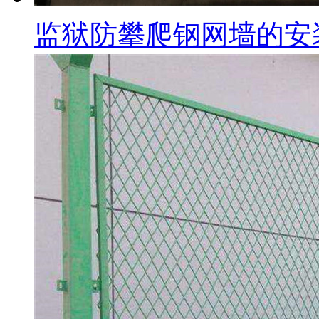
监狱防攀爬钢网墙的安