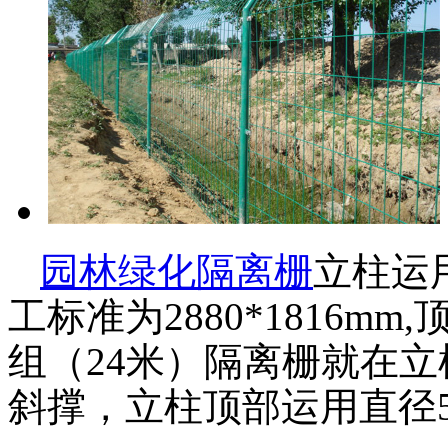
园林绿化隔离栅
立柱运用
工标准为2880*1816m
组（24米）隔离栅就在立柱旁
斜撑，立柱顶部运用直径5