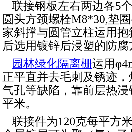
联接钢板左右两边各5个，
圆头方颈螺栓M8*30,垫圈
家斜撑与圆管立柱运用抱
后选用镀锌后浸塑的防腐
园林绿化隔离栅
运用φ
正平直并去毛刺及锈迹，
气孔等缺陷，靠前层热浸
平米。
联接件为120克每平方