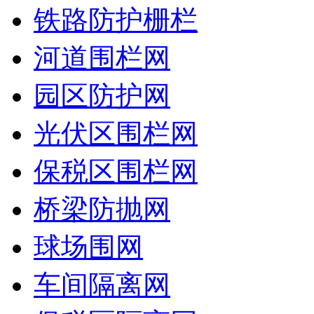
铁路防护栅栏
河道围栏网
园区防护网
光伏区围栏网
保税区围栏网
桥梁防抛网
球场围网
车间隔离网