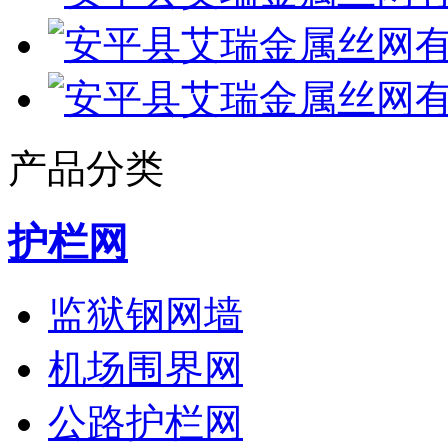
产品分类
护栏网
监狱钢网墙
机场围界网
公路护栏网