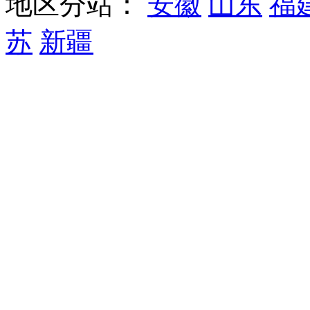
地区分站：
安徽
山东
福
苏
新疆