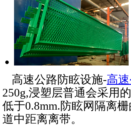
高速公路防眩设施-
高速
250g,浸塑层普通会采
低于0.8mm.防眩网隔
道中距离离带。