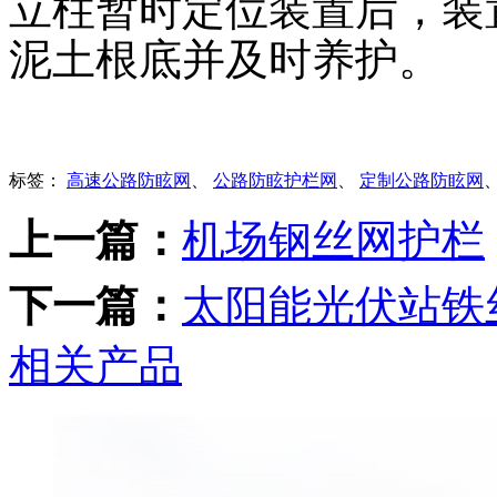
立柱暂时定位装置后，装
泥土根底并及时养护。
标签：
高速公路防眩网
、
公路防眩护栏网
、
定制公路防眩网
上一篇：
机场钢丝网护栏
下一篇：
太阳能光伏站铁
相关产品