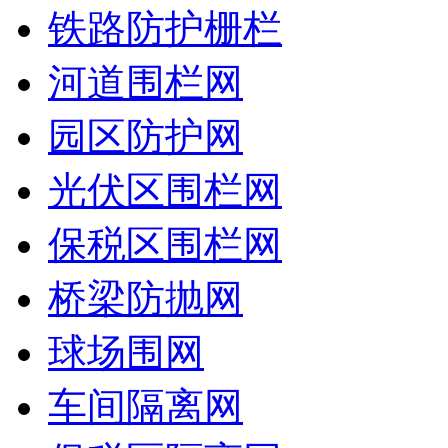
铁路防护栅栏
河道围栏网
园区防护网
光伏区围栏网
保税区围栏网
桥梁防抛网
球场围网
车间隔离网