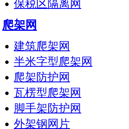
保税区隔离网
爬架网
建筑爬架网
半米字型爬架网
爬架防护网
瓦楞型爬架网
脚手架防护网
外架钢网片