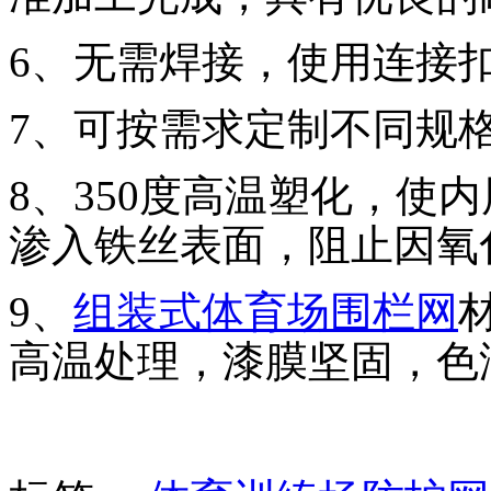
6、无需焊接，使用连接
7、可按需求定制不同规
8、350度高温塑化，使
渗入铁丝表面，阻止因氧
9、
组装式体育场围栏网
高温处理，漆膜坚固，色