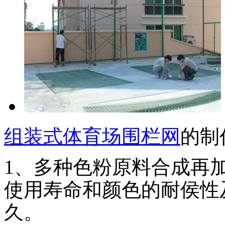
组装式体育场围栏网
的制
1、多种色粉原料合成再
使用寿命和颜色的耐侯性
久。