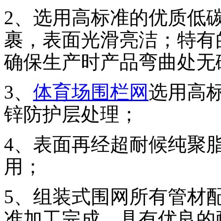
2、选用高标准的优质低
裹，表面光滑亮洁；特有
确保生产时产品弯曲处无
3、
体育场围栏网
选用高
锌防护层处理；
4、表面再经超耐候纯聚
用；
5、组装式围网所有管材
准加工完成，具有优良的