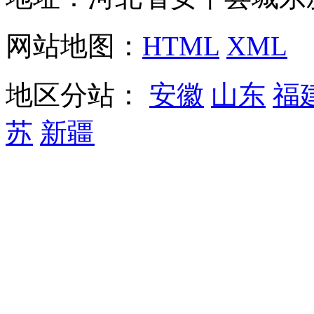
网站地图：
HTML
XML
地区分站：
安徽
山东
福
苏
新疆