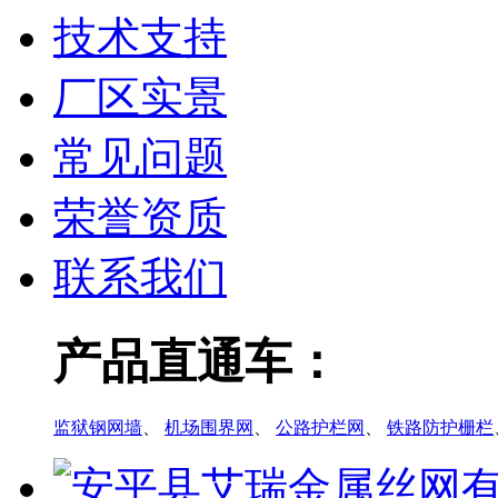
技术支持
厂区实景
常见问题
荣誉资质
联系我们
产品直通车：
监狱钢网墙
、
机场围界网
、
公路护栏网
、
铁路防护栅栏