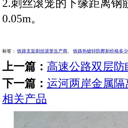
2.刺丝滚笼的下缘距离
0.05m。
标签：
铁路支架刺丝滚笼生产商
、
铁路热镀锌防爬刺价格多少
上一篇：
高速公路双层防
下一篇：
运河两岸金属隔
相关产品