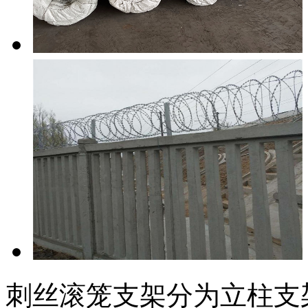
刺丝滚笼支架分为立柱支