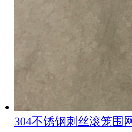
304不锈钢刺丝滚笼围