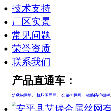
技术支持
厂区实景
常见问题
荣誉资质
联系我们
产品直通车：
监狱钢网墙
、
机场围界网
、
公路护栏网
、
铁路防护栅栏