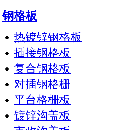
钢格板
热镀锌钢格板
插接钢格板
复合钢格板
对插钢格栅
平台格栅板
镀锌沟盖板