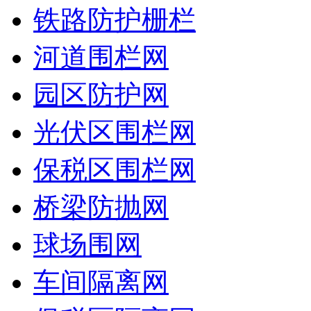
铁路防护栅栏
河道围栏网
园区防护网
光伏区围栏网
保税区围栏网
桥梁防抛网
球场围网
车间隔离网