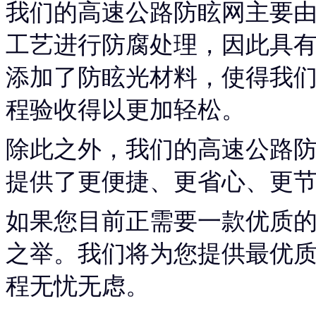
我们的高速公路防眩网主要
工艺进行防腐处理，因此具
添加了防眩光材料，使得我
程验收得以更加轻松。
除此之外，我们的高速公路
提供了更便捷、更省心、更
如果您目前正需要一款优质
之举。我们将为您提供最优
程无忧无虑。