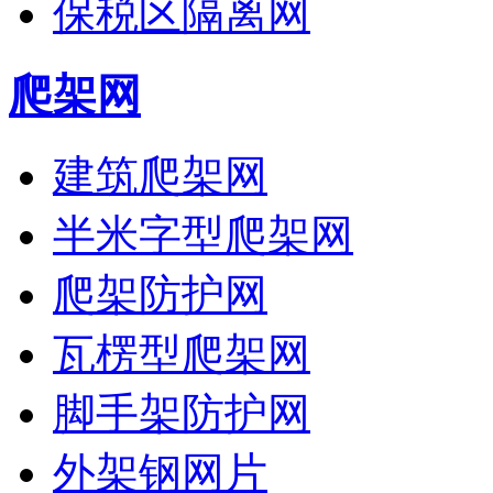
保税区隔离网
爬架网
建筑爬架网
半米字型爬架网
爬架防护网
瓦楞型爬架网
脚手架防护网
外架钢网片