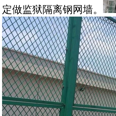
定做监狱隔离钢网墙。