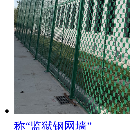
称“监狱钢网墙”