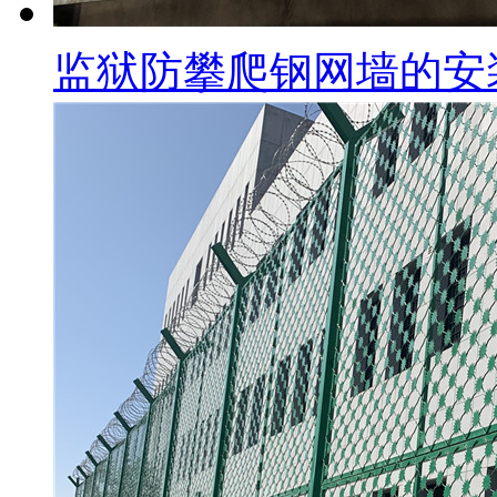
监狱防攀爬钢网墙的安