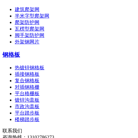
建筑爬架网
半米字型爬架网
爬架防护网
瓦楞型爬架网
脚手架防护网
外架钢网片
钢格板
热镀锌钢格板
插接钢格板
复合钢格板
对插钢格栅
平台格栅板
镀锌沟盖板
市政沟盖板
平台踏步板
楼梯踏步板
联系我们
咨询热线：
13102786273