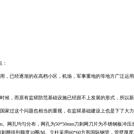
点：
使用，已经逐渐的在高档小区，机场，军事重地的等地方广泛运
的时候，而原有监狱防范基础设施已经跟不上发展的形式，所以
，国家过这个问题也相当的重视，在监狱基础建设上也是下了大
。网孔均匀分布，网孔为50*50mm刀刺网刀片为不锈钢板冲压出
。刀刺网排列额度10圈/M。立柱采用60*60方形国际钢管，管壁厚度