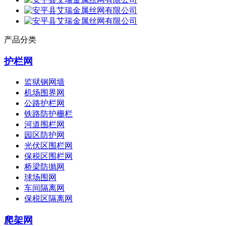
产品分类
护栏网
监狱钢网墙
机场围界网
公路护栏网
铁路防护栅栏
河道围栏网
园区防护网
光伏区围栏网
保税区围栏网
桥梁防抛网
球场围网
车间隔离网
保税区隔离网
爬架网