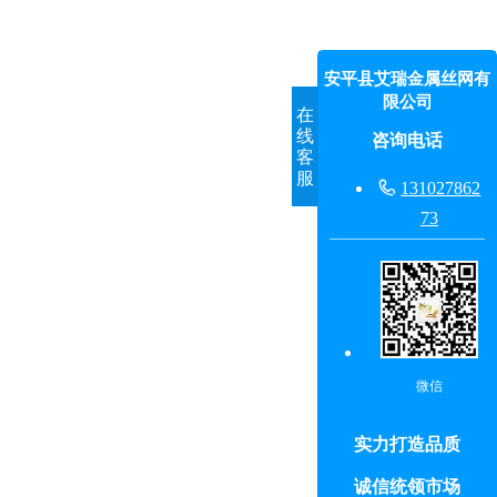
安平县艾瑞金属丝网有
限公司
在
线
咨询电话
客
服

131027862
73
微信
实力打造品质
诚信统领市场