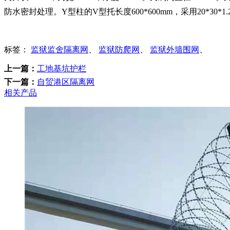
防水密封处理。Y型柱的V型托长度600*600mm，采用20*30
标签：
监狱监舍隔离网
、
监狱防爬网
、
监狱外墙围网
、
上一篇：
工地基坑护栏
下一篇：
自贸港区隔离网
相关产品