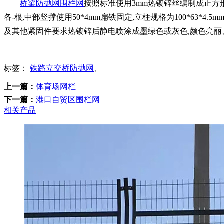
桥梁防抛网围栏网
按照标准使用3mm热镀锌丝编制成正方形孔或者
各-根,中部竖撑使用50*4mm扁铁固定,立柱规格为100*63*4
及其他紧固件要求热镀锌后静电喷涂成墨绿色或灰色,颜色亮丽
标签：
铁路立交桥防抛网
、
上一篇：
体育场网栏
下一篇：
港口自贸区围栏网
相关产品