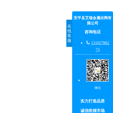
安平县艾瑞金属丝网有
限公司
在
线
咨询电话
客
服

131027862
73
微信
实力打造品质
诚信统领市场