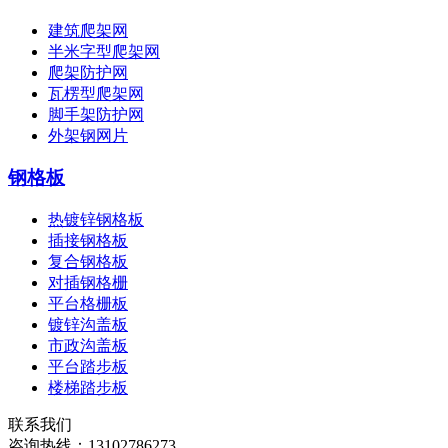
建筑爬架网
半米字型爬架网
爬架防护网
瓦楞型爬架网
脚手架防护网
外架钢网片
钢格板
热镀锌钢格板
插接钢格板
复合钢格板
对插钢格栅
平台格栅板
镀锌沟盖板
市政沟盖板
平台踏步板
楼梯踏步板
联系我们
咨询热线：
13102786273