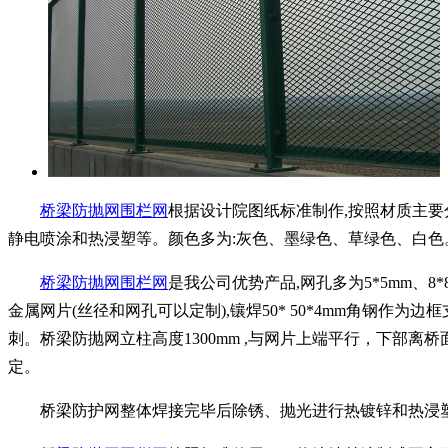
桥梁防抛网围栏网
根据设计院图纸标准制作,按照材质主
静电喷涂和热浸塑等。颜色多为:灰色、墨绿色、草绿色、白色
桥梁防抛网围栏网
是我公司优势产品,网孔多为5*5mm、8*8m
金属网片(丝径和网孔可以定制),镶焊50* 50*4mm角钢作
刺。桥梁防抛网立柱高度1300mm ,与网片上端平行，下部离桥面
定。
桥梁防护网整体焊接完毕后除锈、抛光进行热镀锌和热浸塑