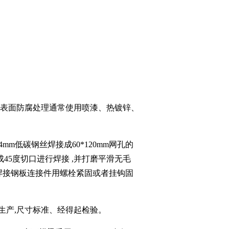
,表面防腐处理通常使用
喷漆、热镀锌、
由φ4mm低碳钢丝焊接成60*120mm网孔的
成45度切口进行焊接 ,并打磨平滑无毛
的钢管焊接钢板连接件用螺栓紧固或者挂钩固
生产,尺寸标准、经得起检验。