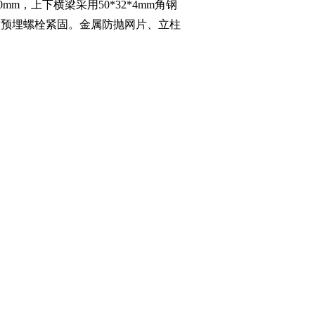
mm，上下横梁采用50*32*4mm角钢
固定好的预埋螺栓紧固。金属防抛网片、立柱