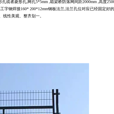
菱形孔,网孔5*5mm ,箱梁桥防落网间距2000mm ,高度2500
.5mm工字钢焊接160* 200*12mm钢板法兰,法兰孔位对应已经
、线性美观、整齐划一。