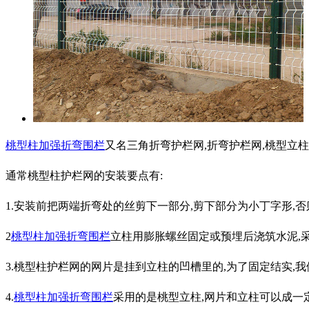
桃型柱加强折弯围栏
又名三角折弯护栏网,折弯护栏网,桃型立
通常桃型柱护栏网的安装要点有:
1.安装前把两端折弯处的丝剪下一部分,剪下部分为小丁字形,
2
桃型柱加强折弯围栏
立柱用膨胀螺丝固定或预埋后浇筑水泥,
3.桃型柱护栏网的网片是挂到立柱的凹槽里的,为了固定结实,
4.
桃型柱加强折弯围栏
采用的是桃型立柱,网片和立柱可以成一