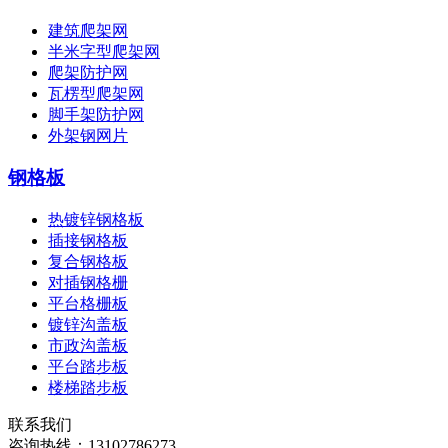
建筑爬架网
半米字型爬架网
爬架防护网
瓦楞型爬架网
脚手架防护网
外架钢网片
钢格板
热镀锌钢格板
插接钢格板
复合钢格板
对插钢格栅
平台格栅板
镀锌沟盖板
市政沟盖板
平台踏步板
楼梯踏步板
联系我们
咨询热线：
13102786273