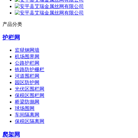
产品分类
护栏网
监狱钢网墙
机场围界网
公路护栏网
铁路防护栅栏
河道围栏网
园区防护网
光伏区围栏网
保税区围栏网
桥梁防抛网
球场围网
车间隔离网
保税区隔离网
爬架网