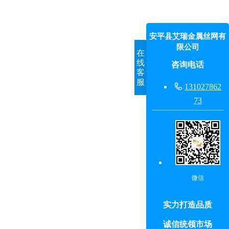
安平县艾瑞金属丝网有
限公司
在
线
咨询电话
客
服

131027862
73
微信
实力打造品质
诚信统领市场