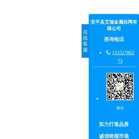
安平县艾瑞金属丝网有
限公司
在
线
咨询电话
客
服

131027862
73
微信
实力打造品质
诚信统领市场