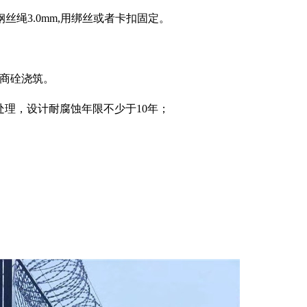
钢丝绳3.0mm,用绑丝或者卡扣固定。
C25商硂浇筑。
处理，设计耐腐蚀年限不少于10年；