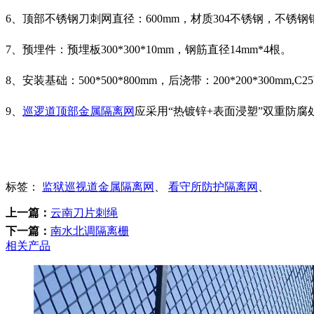
6、顶部不锈钢刀刺网直径：600mm，材质304不锈钢，不锈钢
7、预埋件：预埋板300*300*10mm，钢筋直径14mm*4根。
8、安装基础：500*500*800mm，后浇带：200*200*300mm,
9、
巡逻道顶部金属隔离网
应采用“热镀锌+表面浸塑”双重防腐
标签：
监狱巡视道金属隔离网
、
看守所防护隔离网
、
上一篇：
云南刀片刺绳
下一篇：
南水北调隔离栅
相关产品