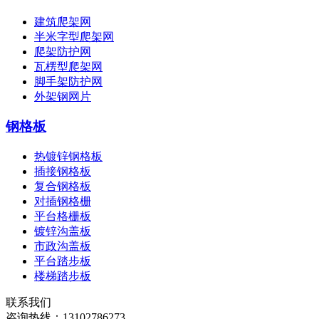
建筑爬架网
半米字型爬架网
爬架防护网
瓦楞型爬架网
脚手架防护网
外架钢网片
钢格板
热镀锌钢格板
插接钢格板
复合钢格板
对插钢格栅
平台格栅板
镀锌沟盖板
市政沟盖板
平台踏步板
楼梯踏步板
联系我们
咨询热线：
13102786273