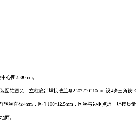
中心距2500mm。
部加装圆锥冒尖。立柱底部焊接法兰盘250*250*10mm,设4块三角铁90*
,表面处理前钢丝直径4mm，网孔100*12.5mm，网丝与边框点焊，
地面。