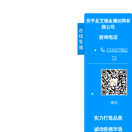
安平县艾瑞金属丝网有
限公司
在
线
咨询电话
客
服

131027862
73
微信
实力打造品质
诚信统领市场