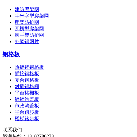
建筑爬架网
半米字型爬架网
爬架防护网
瓦楞型爬架网
脚手架防护网
外架钢网片
钢格板
热镀锌钢格板
插接钢格板
复合钢格板
对插钢格栅
平台格栅板
镀锌沟盖板
市政沟盖板
平台踏步板
楼梯踏步板
联系我们
咨询热线：
13102786273