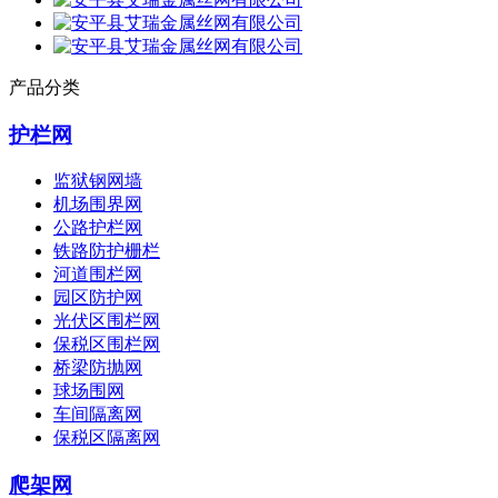
产品分类
护栏网
监狱钢网墙
机场围界网
公路护栏网
铁路防护栅栏
河道围栏网
园区防护网
光伏区围栏网
保税区围栏网
桥梁防抛网
球场围网
车间隔离网
保税区隔离网
爬架网