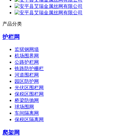
产品分类
护栏网
监狱钢网墙
机场围界网
公路护栏网
铁路防护栅栏
河道围栏网
园区防护网
光伏区围栏网
保税区围栏网
桥梁防抛网
球场围网
车间隔离网
保税区隔离网
爬架网