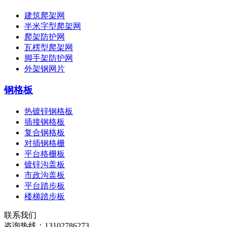
建筑爬架网
半米字型爬架网
爬架防护网
瓦楞型爬架网
脚手架防护网
外架钢网片
钢格板
热镀锌钢格板
插接钢格板
复合钢格板
对插钢格栅
平台格栅板
镀锌沟盖板
市政沟盖板
平台踏步板
楼梯踏步板
联系我们
咨询热线：
13102786273