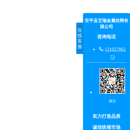
安平县艾瑞金属丝网有
限公司
在
线
咨询电话
客
服

131027862
73
微信
实力打造品质
诚信统领市场