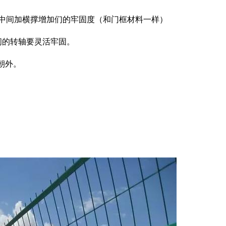
扇门中间加横撑增加们的牢固度（和门框材料一样）
间的转轴要灵活牢固。
朝外。