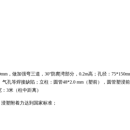
0mm，做加强弯三道，30°防爬湾部分，0.2m高；孔径：75*1
焊接缺陷；立柱：圆管48*2.0 mm（塑前），圆管塑浸前厚度
网宽：3米（柱中距离）
，浸塑附着力达到国家标准；