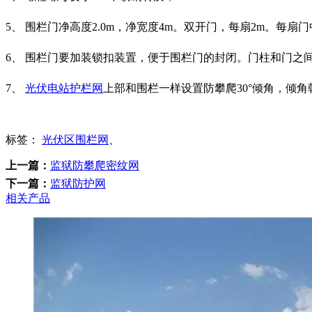
5、 围栏门净高度2.0m，净宽度4m。双开门，每扇2m。每
6、 围栏门要加装锁扣装置，便于围栏门的封闭。门柱和门之
7、
光伏电站护栏网
上部和围栏一样设置防攀爬30°倾角，倾角
标签：
光伏区围栏网
、
上一篇：
监狱防攀爬密纹网
下一篇：
监狱防护网
相关产品