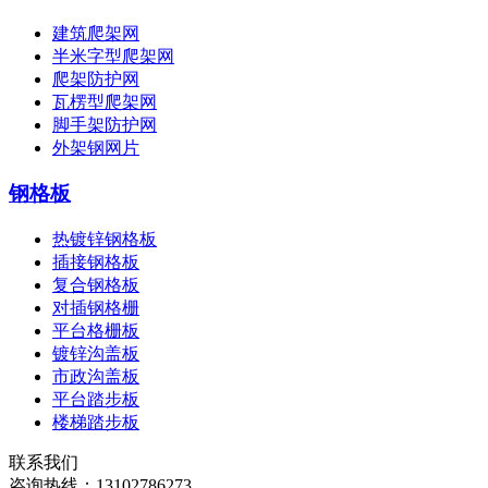
建筑爬架网
半米字型爬架网
爬架防护网
瓦楞型爬架网
脚手架防护网
外架钢网片
钢格板
热镀锌钢格板
插接钢格板
复合钢格板
对插钢格栅
平台格栅板
镀锌沟盖板
市政沟盖板
平台踏步板
楼梯踏步板
联系我们
咨询热线：
13102786273