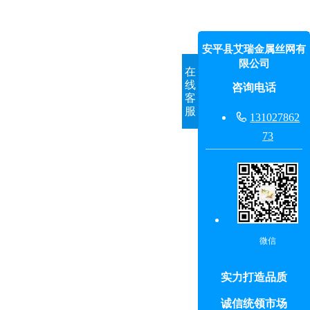
安平县艾瑞金属丝网有
限公司
在
线
咨询电话
客
服

131027862
73
微信
实力打造品质
诚信统领市场