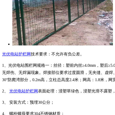
光伏电站护栏网
技术要求：不允许有负公差。
1、光伏电站围栏网规格一：丝径：塑前内丝≥4.0mm，塑后≥5.
无焊伤、无焊漏现象。焊接部位要求过度圆滑，无夹缝、虚焊、气孔等
30°防爬湾部分，0.2m高，立柱总高度2.4米；网高：1.8米，
2、
光伏电站护栏网
表面处理：浸塑草绿色，浸塑光滑不露塑
3、 安装方式：预埋30公分；
4、 螺栓螺母要求304不锈钢材质；