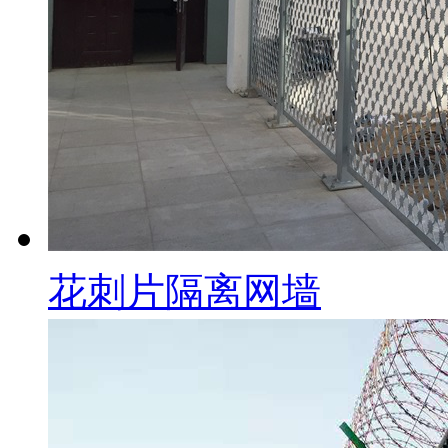
花刺片隔离网墙