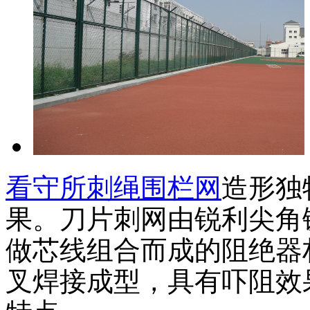
看守所刺绳围栏网
造形独
果。刀片刺网由锐利尖角
做芯线组合而成的阻绝器
叉焊接成型，具有吓阻效