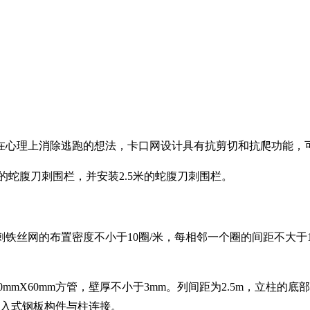
在心理上消除逃跑的想法，卡口网设计具有抗剪切和抗爬功能，
米的蛇腹刀刺围栏，并安装2.5米的蛇腹刀刺围栏。
铁丝网的布置密度不小于10圈/米，每相邻一个圈的间距不大于10
60mmX60mm方管，壁厚不小于3mm。列间距为2.5m，立柱
且嵌入式钢板构件与柱连接。