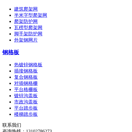
建筑爬架网
半米字型爬架网
爬架防护网
瓦楞型爬架网
脚手架防护网
外架钢网片
钢格板
热镀锌钢格板
插接钢格板
复合钢格板
对插钢格栅
平台格栅板
镀锌沟盖板
市政沟盖板
平台踏步板
楼梯踏步板
联系我们
咨询热线：
13102786273