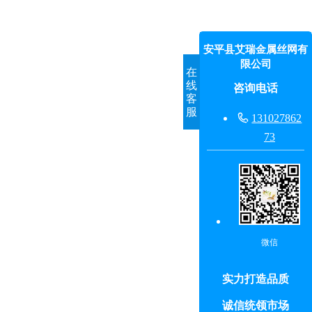
安平县艾瑞金属丝网有
限公司
在
线
咨询电话
客
服

131027862
73
微信
实力打造品质
诚信统领市场