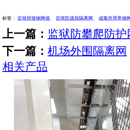
标签：
监狱焊接钢网墙
、
监狱防逃脱隔离网
、
戒毒所周界钢
上一篇：
监狱防攀爬防护
下一篇：
机场外围隔离网
相关产品