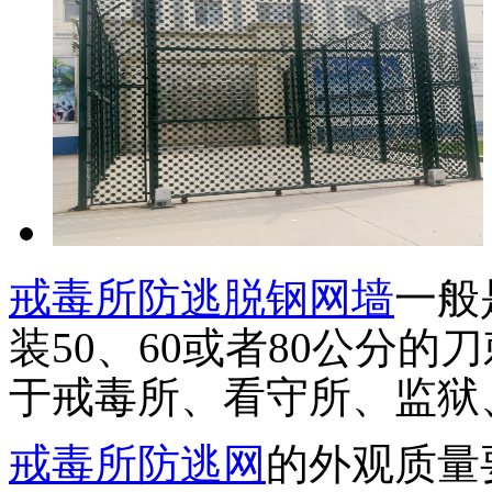
戒毒所防逃脱钢网墙
一般
装50、60或者80公分
于戒毒所、看守所、监狱
戒毒所防逃网
的外观质量