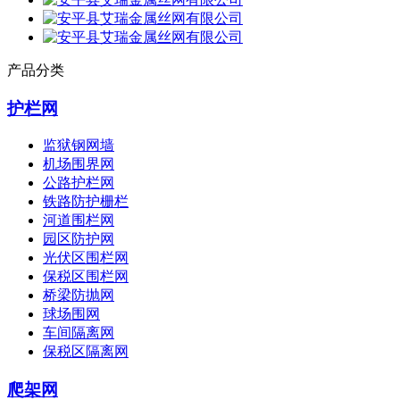
产品分类
护栏网
监狱钢网墙
机场围界网
公路护栏网
铁路防护栅栏
河道围栏网
园区防护网
光伏区围栏网
保税区围栏网
桥梁防抛网
球场围网
车间隔离网
保税区隔离网
爬架网