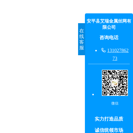
安平县艾瑞金属丝网有
限公司
在
线
咨询电话
客
服

131027862
73
微信
实力打造品质
诚信统领市场