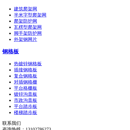
建筑爬架网
半米字型爬架网
爬架防护网
瓦楞型爬架网
脚手架防护网
外架钢网片
钢格板
热镀锌钢格板
插接钢格板
复合钢格板
对插钢格栅
平台格栅板
镀锌沟盖板
市政沟盖板
平台踏步板
楼梯踏步板
联系我们
咨询热线：
13102786273