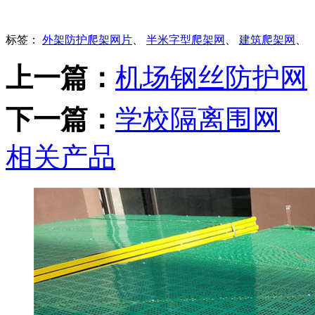
标签：
外架防护爬架网片
、
半米字型爬架网
、
建筑爬架网
、
上一篇：
机场钢丝防护网
下一篇：
学校隔离围网
相关产品