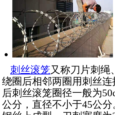
刺丝滚笼
又称刀片刺绳
绕圈后相邻两圈用刺丝连
后刺丝滚笼圈径一般为50
公分，直径不小于45公