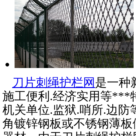
刀片刺绳护栏网
是一种
施工便利.经济实用等**
机关单位.监狱.哨所.边
角镀锌钢板或不锈钢薄板