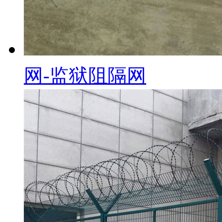
网-监狱阻隔网