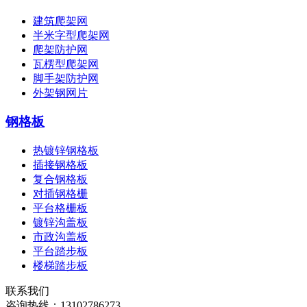
建筑爬架网
半米字型爬架网
爬架防护网
瓦楞型爬架网
脚手架防护网
外架钢网片
钢格板
热镀锌钢格板
插接钢格板
复合钢格板
对插钢格栅
平台格栅板
镀锌沟盖板
市政沟盖板
平台踏步板
楼梯踏步板
联系我们
咨询热线：
13102786273