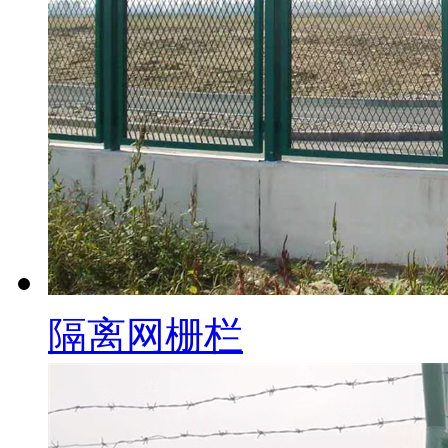
隔离网栅栏